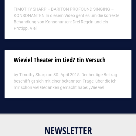
TIMOTHY SHARP – BARITON PROFOUND SINGING –
KONSONANTEN In diesem Video geht es um die korrekte
Behandlung von Konsonanten: Drei Regeln und ein
Protipp. Viel
Wieviel Theater im Lied? Ein Versuch
by Timothy Sharp on 30. April 2015 Der heutige Beitrag
beschäftigt sich mit einer bekannten Frage, über die ich
mir schon viel Gedanken gemacht habe: „Wie viel
NEWSLETTER