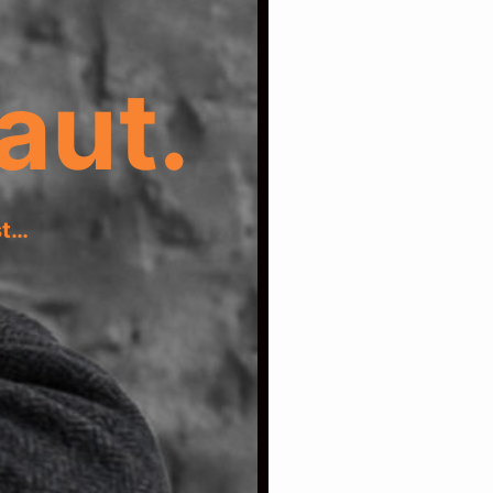
aut.
st…